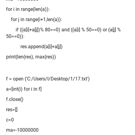
for i in range(len(a)):
for j in range(i+1,len(a)):
if ((a[i]+a[j])% 80==0) and ((a[i] % 50==0) or (a[j] %
50==0)):
res.append(a[i]+a[j])
print(len(res), max(res))
f = open ('C:/Users/I/Desktop/1/17.txt')
a=[int(i) for i in f]
f.close()
res=[]
c=0
ma=-10000000