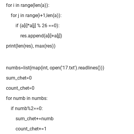
for i in range(len(a)):
for j in range(i+1,len(a)):
if (a[i]*a[j] % 26 ==0):
res.append(a[i]+a[j])
print(len(res), max(res))
numbs=list(map(int, open('17.txt').readlines()))
sum_chet=0
count_chet=0
for numb in numbs:
if numb%2==0:
sum_chet+=numb
count_chet+=1