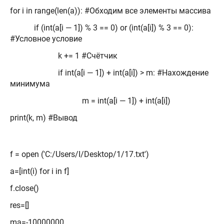
for i in range(len(a)): #Обходим все элементы массива
if (int(a[i — 1]) % 3 == 0) or (int(a[i]) % 3 == 0):
#Условное условие
k += 1 #Счётчик
if int(a[i — 1]) + int(a[i]) > m: #Нахождение
минимума
m = int(a[i — 1]) + int(a[i])
print(k, m) #Вывод
f = open ('C:/Users/I/Desktop/1/17.txt')
a=[int(i) for i in f]
f.close()
res=[]
ma=-10000000