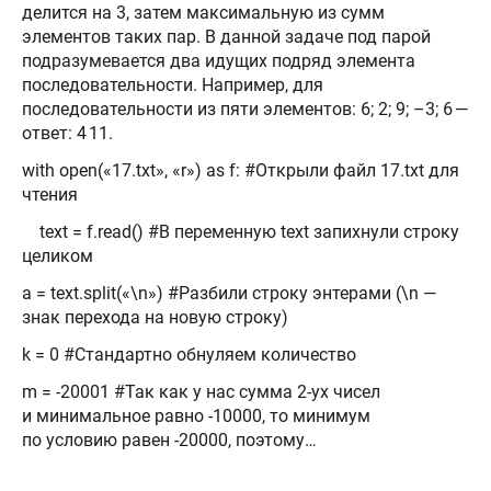
делится на 3, затем максимальную из сумм
элементов таких пар. В данной задаче под парой
подразумевается два идущих подряд элемента
последовательности. Например, для
последовательности из пяти элементов: 6; 2; 9; –3; 6 —
ответ: 4 11.
with open(«17.txt», «r») as f: #Открыли файл 17.txt для
чтения
text = f.read() #В переменную text запихнули строку
целиком
a = text.split(«\n») #Разбили строку энтерами (\n —
знак перехода на новую строку)
k = 0 #Стандартно обнуляем количество
m = -20001 #Так как у нас сумма 2-ух чисел
и минимальное равно -10000, то минимум
по условию равен -20000, поэтому…