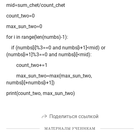
mid=sum_chet/count_chet
count_two=0
max_sun_two=0
for i in range(len(numbs)-1):
if (numbs[i]%3==0 and numbs[i+1]<mid) or
(numbs[i+1]%3==0 and numbs[i]<mid):
count_two+=1
max_sun_two=max(max_sun_two,
numbs[i]+numbs[i+1])
print(count_two, max_sun_two)
Поделиться ссылкой
МАТЕРИАЛЫ УЧЕНИКАМ